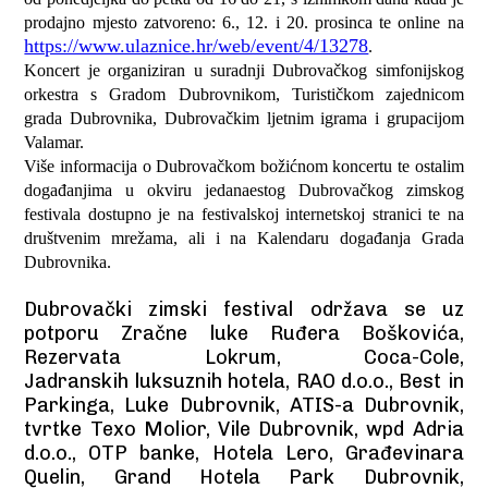
prodajno mjesto zatvoreno: 6., 12. i 20. prosinca te online na
https://www.ulaznice.hr/web/event/4/13278
.
Koncert je organiziran u suradnji Dubrovačkog simfonijskog
orkestra s Gradom Dubrovnikom, Turističkom zajednicom
grada Dubrovnika, Dubrovačkim ljetnim igrama i grupacijom
Valamar.
Više informacija o Dubrovačkom božićnom koncertu te ostalim
događanjima u okviru jedanaestog Dubrovačkog zimskog
festivala dostupno je na festivalskoj internetskoj stranici te na
društvenim mrežama, ali i na Kalendaru događanja Grada
Dubrovnika.
Dubrovački zimski festival održava se uz
potporu Zračne luke Ruđera Boškovića,
Rezervata Lokrum, Coca-Cole,
Jadranskih luksuznih hotela, RAO d.o.o., Best in
Parkinga, Luke Dubrovnik, ATIS-a Dubrovnik,
tvrtke Texo Molior, Vile Dubrovnik, wpd Adria
d.o.o., OTP banke, Hotela Lero, Građevinara
Quelin, Grand Hotela Park Dubrovnik,