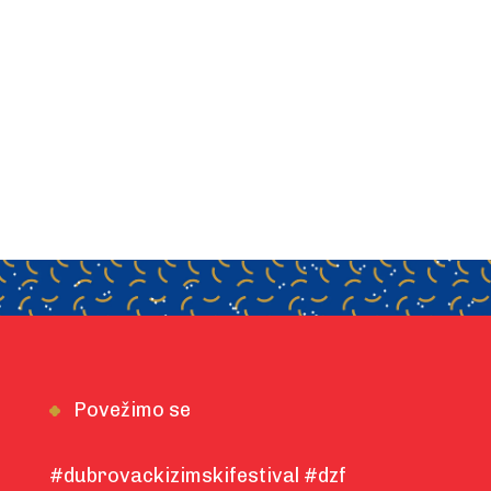
Povežimo se
#dubrovackizimskifestival #dzf