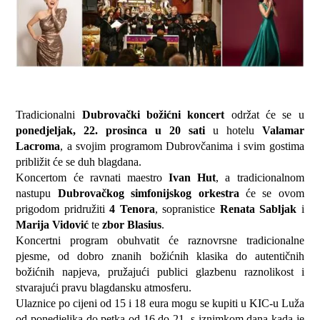
Tradicionalni
Dubrovački božićni koncert
održat će se u
ponedjeljak, 22. prosinca u 20 sati
u hotelu
Valamar
Lacroma
, a svojim programom Dubrovčanima i svim gostima
približit će se duh blagdana.
Koncertom će ravnati maestro
Ivan Hut
, a tradicionalnom
nastupu
Dubrovačkog simfonijskog orkestra
će se ovom
prigodom pridružiti
4 Tenora
, sopranistice
Renata Sabljak
i
Marija Vidović
te
zbor Blasius
.
Koncertni program obuhvatit će raznovrsne tradicionalne
pjesme, od dobro znanih božićnih klasika do autentičnih
božićnih napjeva, pružajući publici glazbenu raznolikost i
stvarajući pravu blagdansku atmosferu.
Ulaznice po cijeni od 15 i 18 eura mogu se kupiti u KIC-u Luža
od ponedjeljka do petka od 16 do 21, s iznimkom dana kada je