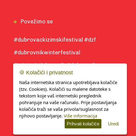
Povežimo se
#dubrovackizimskifestival #dzf
#dubrovnikwinterfestival
#winterindubrovnik #dubrovnik
🍪 Kolačići i privatnost
#winter2025
Naša internetska stranica upotrebljava kolačiće
(tzv. Cookies). Kolačići su malene datoteke s
tekstom koje vaš internetski preglednik
pohranjuje na vaše računalo. Prije postavljanja
kolačića traži se vaša privola/suglasnost za
njihovo postavljanje.
Više informacija
Pravo na zaštitu
Izjava o
Developed
Prihvati kolačiće
Uredi
osobnih podataka
kolačićima
by KlikIT