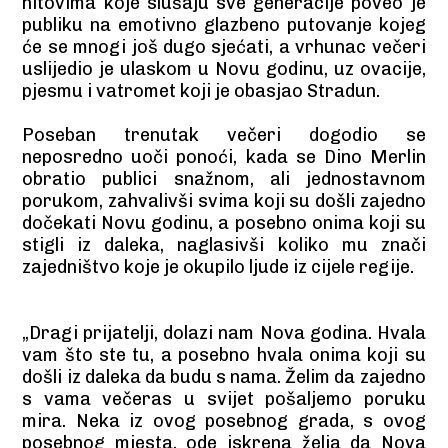
hitovima koje slušaju sve generacije poveo je
publiku na emotivno glazbeno putovanje kojeg
će se mnogi još dugo sjećati, a vrhunac večeri
uslijedio je ulaskom u Novu godinu, uz ovacije,
pjesmu i vatromet koji je obasjao Stradun.
Poseban trenutak večeri dogodio se
neposredno uoči ponoći, kada se Dino Merlin
obratio publici snažnom, ali jednostavnom
porukom, zahvalivši svima koji su došli zajedno
dočekati Novu godinu, a posebno onima koji su
stigli iz daleka, naglasivši koliko mu znači
zajedništvo koje je okupilo ljude iz cijele regije.
„Dragi prijatelji, dolazi nam Nova godina. Hvala
vam što ste tu, a posebno hvala onima koji su
došli iz daleka da budu s nama. Želim da zajedno
s vama večeras u svijet pošaljemo poruku
mira. Neka iz ovog posebnog grada, s ovog
posebnog mjesta, ode iskrena želja da Nova