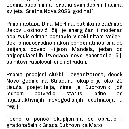
godina bude mirna i sretna svim dobrim ljudima
svijeta! Sretna Nova 2026. godina!“
Prije nastupa Dina Merlina, publiku je zagrijao
Jakov Jozinović, čiji je energičan i moderan
pop-zvuk odmah postavio visoki ritam večeri,
dok je neposredno nakon ponoći atmosferu do
usijanja doveo Hiljson Mandela, jedan od
najpopularnijih izvođača nove generacije, čiji
su hitovi rasplesali cijeli Stradun.
Prema procjeni službi i organizatora, doček
Nove godine na Stradunu okupio je oko 20
tisuća posjetitelja, čime je Dubrovnik još
jednom potvrdio status jedne od
najatraktivnijih novogodišnjih destinacija u
regiji.
Točno u ponoć okupljenima se obratio i
gradonačelnik Grada Dubrovnika Mato