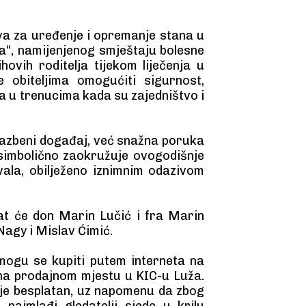
ava za uređenje i opremanje stana u
a“, namijenjenog smještaju bolesne
ovih roditelja tijekom liječenja u
e obiteljima omogućiti sigurnost,
ka u trenucima kada su zajedništvo i
lazbeni događaj, već snažna poruka
 simbolično zaokružuje ovogodišnje
ala, obilježeno iznimnim odazivom
t će don Marin Lučić i fra Marin
Nagy i Mislav Ćimić.
 mogu se kupiti putem interneta na
, na prodajnom mjestu u KIC-u Luža.
 je besplatan, uz napomenu da zbog
najmlađi gledatelji sjede u krilu