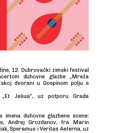
dine, 12. Dubrovački zimski festival
oncertom duhovne glazbe „Mreža
rtskoj dvorani u Gospinom polju s
 „Et Ješua“, uz potporu Grada
ta imena duhovne glazbene scene:
os, Andrej Grozdanov, fra Marin
ak, Speramus i Veritas Aeterna, uz