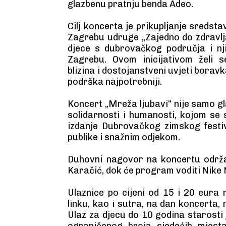
glazbenu pratnju benda Adeo.
Cilj koncerta je prikupljanje sredst
Zagrebu udruge „Zajedno do zdravlj
djece s dubrovačkog područja i njih
Zagrebu. Ovom inicijativom želi s
blizina i dostojanstveni uvjeti borav
podrška najpotrebniji.
Koncert „Mreža ljubavi“ nije samo g
solidarnosti i humanosti, kojom se
izdanje Dubrovačkog zimskog festiv
publike i snažnim odjekom.
Duhovni nagovor na koncertu održa
Karačić, dok će program voditi Nike 
Ulaznice po cijeni od 15 i 20 eura
linku, kao i sutra, na dan koncerta
Ulaz za djecu do 10 godina starosti
ograničenog broja sjedećih mjesta 