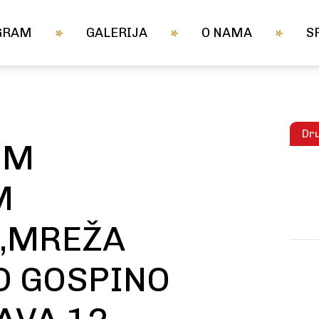
GRAM
GALERIJA
O NAMA
S
Dru
IM
M
„MREŽA
SD GOSPINO