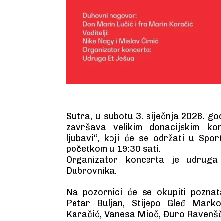
Sutra, u subotu 3. siječnja 2026. go
završava velikim donacijskim k
ljubavi“, koji će se održati u Spo
početkom u 19:30 sati.
Organizator koncerta je udruga
Dubrovnika.
Na pozornici će se okupiti pozna
Petar Buljan, Stijepo Gleđ Mark
Karačić, Vanesa Mioč, Đuro Ravenšč