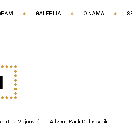
GRAM
GALERIJA
O NAMA
S
vent na Vojnoviću
Advent Park Dubrovnik