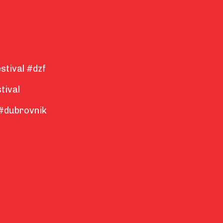
stival #dzf
tival
#dubrovnik