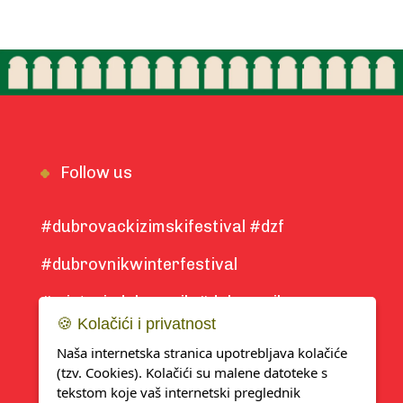
Follow us
#dubrovackizimskifestival #dzf
#dubrovnikwinterfestival
#winterindubrovnik #dubrovnik
🍪 Kolačići i privatnost
#winter2025
Naša internetska stranica upotrebljava kolačiće
(tzv. Cookies). Kolačići su malene datoteke s
tekstom koje vaš internetski preglednik